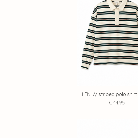
LENI // striped polo shir
Prijs
€ 44,95