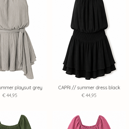
ummer playsuit grey
CAPRI // summer dress black
Prijs
Prijs
€ 44,95
€ 44,95