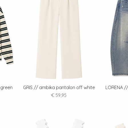
t green
GRIS // ambika pantalon off white
LORENA //
Prijs
€ 59,95