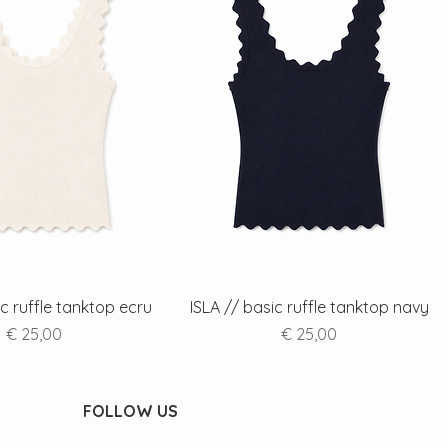
ic ruffle tanktop ecru
ISLA // basic ruffle tanktop navy
Prijs
Prijs
€ 25,00
€ 25,00
FOLLOW US