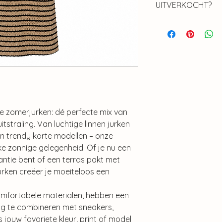
UITVERKOCHT?
Is dit item uitverko
Daar hebben we ee
58
e zomerjurken: dé perfecte mix van
itstraling. Van luchtige linnen jurken
en trendy korte modellen – onze
ke zonnige gelegenheid. Of je nu een
antie bent of een terras pakt met
rken creëer je moeiteloos een
omfortabele materialen, hebben een
dig te combineren met sneakers,
s jouw favoriete kleur, print of model