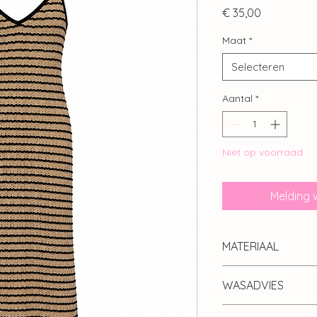
Prijs
€ 35,00
Maat
*
Selecteren
Aantal
*
Niet op voorraad
Melding 
MATERIAAL
95% polyester 5% e
WASADVIES
30 graden, niet in de