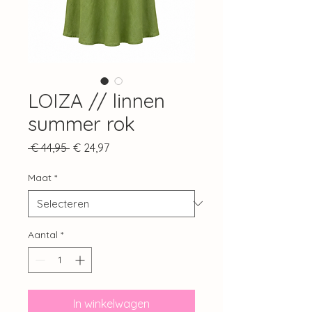
LOIZA // linnen
summer rok
Normale
Verkoopprijs
 € 44,95 
€ 24,97
prijs
Maat
*
Aantal
*
In winkelwagen