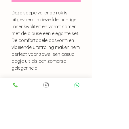
Deze soepelvallende rok is
uitgevoerd in dezelfde luchtige
linnenkwaliteit en vormt samen
met de blouse een elegante set.
De comfortabele pasvorm en
vloeiende uitstraling maken hem
perfect voor zowel een casual
dagje uit als een zomerse
gelegenheid.
MATERIAAL
100% linnen
WASADVIES
30 graden, niet in de droger, niet
UITVERKOCHT?
strijken!
Is dit item uitverkocht? App even