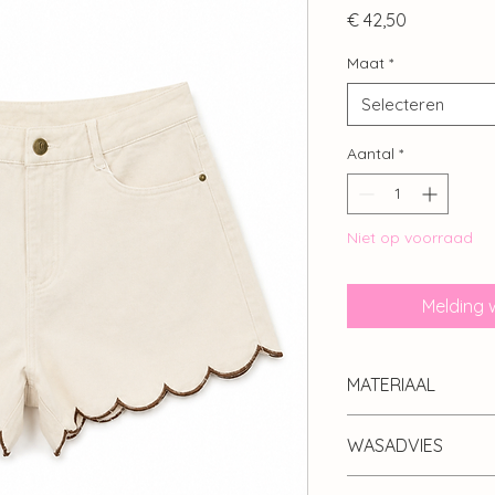
Prijs
€ 42,50
Maat
*
Selecteren
Aantal
*
Niet op voorraad
Melding 
MATERIAAL
90% cotton 10% pol
WASADVIES
30 graden, niet in de