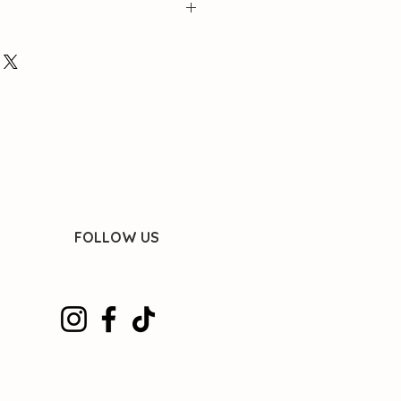
cht? App even naar de winkel!
n andere voorraad!
06 - 15 63 57
FOLLOW US