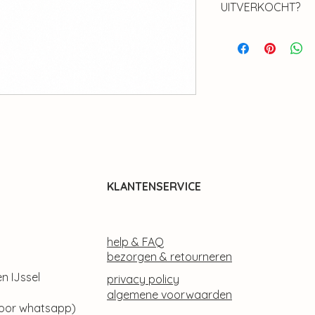
UITVERKOCHT?
Is dit item uitverko
Daar hebben we ee
58
KLANTENSERVICE
help & FAQ
bezorgen & retourneren
n IJssel
privacy policy
algemene voorwaarden
 voor whatsapp)