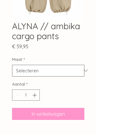
ALYNA // ambika
cargo pants
Prijs
€ 59,95
Maat
*
Aantal
*
In winkelwagen