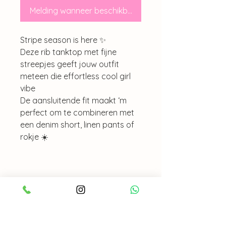
Melding wanneer beschikbaar
Stripe season is here ✨
Deze rib tanktop met fijne
streepjes geeft jouw outfit
meteen die effortless cool girl
vibe
De aansluitende fit maakt ‘m
perfect om te combineren met
een denim short, linen pants of
rokje ☀️
WASADVIES
30 graden ( zie waslabel )
UITVERKOCHT?