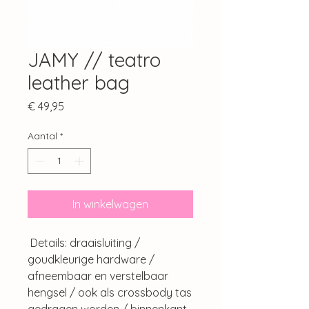
JAMY // teatro
leather bag
Prijs
€ 49,95
Aantal
*
In winkelwagen
Details: draaisluiting /
goudkleurige hardware /
afneembaar en verstelbaar
hengsel / ook als crossbody tas
gedragen worden / binnenkant